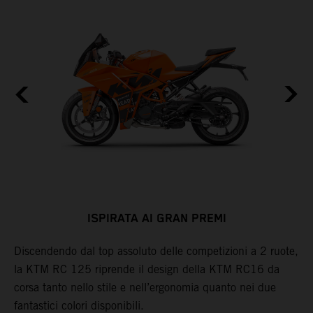
ISPIRATA AI GRAN PREMI
er
Discendendo dal top assoluto delle competizioni a 2 ruote,
C
la KTM RC 125 riprende il design della KTM RC16 da
r
i
corsa tanto nello stile e nell’ergonomia quanto nei due
c
fantastici colori disponibili.
a