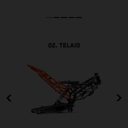
s
02. TELAIO