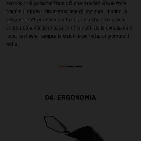
s
servono o di personalizzare ciò che desideri visualizzare
la
s
tramite l’intuitiva strumentazione di comando. Inoltre, il
s
sensore adattivo di luce ambiente fa sì che il display si
d
adatti automaticamente ai cambiamenti delle condizioni di
r
luce, così avrai sempre la visibilità perfetta, di giorno o di
m
notte.
v
a
i
q
04. ERGONOMIA