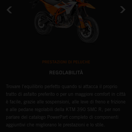
PRESTAZIONI DI PELUCHE
REGOLABILITÀ
m
Trovare l'equilibrio perfetto quando si attacca il proprio
I
i
tratto di asfalto preferito o per un maggiore comfort in città
p
è facile, grazie alle sospensioni, alle leve di freno e frizione
p
.
e alle pedane regolabili della KTM 390 SMC R, per non
s
parlare del catalogo PowerPart completo di componenti
i
aggiuntivi che migliorano le prestazioni e lo stile.
p