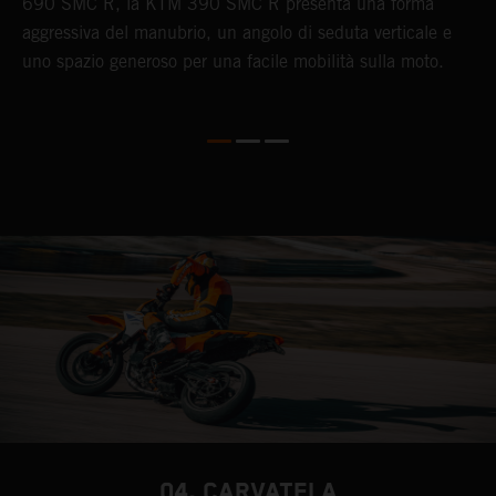
690 SMC R, la KTM 390 SMC R presenta una forma
c
aggressiva del manubrio, un angolo di seduta verticale e
3
uno spazio generoso per una facile mobilità sulla moto.
m
e
04. CARVATELA