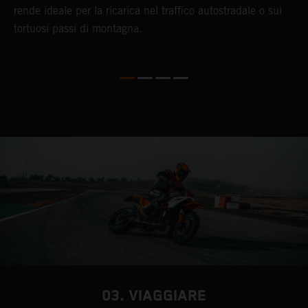
rende ideale per la ricarica nel traffico autostradale o sui
p
tortuosi passi di montagna.
m
d
a
03. VIAGGIARE