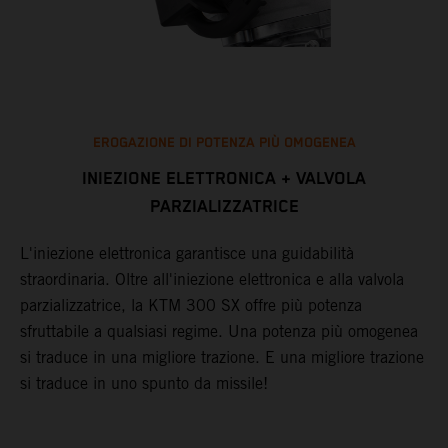
EROGAZIONE DI POTENZA PIÙ OMOGENEA
INIEZIONE ELETTRONICA + VALVOLA
PARZIALIZZATRICE
I
c
L'iniezione elettronica garantisce una guidabilità
m
straordinaria. Oltre all'iniezione elettronica e alla valvola
m
parzializzatrice, la KTM 300 SX offre più potenza
a
O
sfruttabile a qualsiasi regime. Una potenza più omogenea
5
si traduce in una migliore trazione. E una migliore trazione
3
si traduce in uno spunto da missile!
p