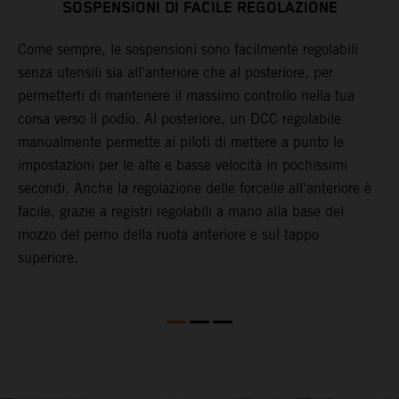
SOSPENSIONI DI FACILE REGOLAZIONE
Come sempre, le sospensioni sono facilmente regolabili
L
o
senza utensili sia all'anteriore che al posteriore, per
S
re
permetterti di mantenere il massimo controllo nella tua
p
corsa verso il podio. Al posteriore, un DCC regolabile
c
manualmente permette ai piloti di mettere a punto le
K
impostazioni per le alte e basse velocità in pochissimi
c
a
secondi. Anche la regolazione delle forcelle all'anteriore è
a
facile, grazie a registri regolabili a mano alla base del
mozzo del perno della ruota anteriore e sul tappo
superiore.