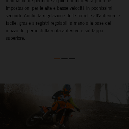
manualmente permette ai piloti di mettere a punto le
K
impostazioni per le alte e basse velocità in pochissimi
c
secondi. Anche la regolazione delle forcelle all'anteriore è
a
facile, grazie a registri regolabili a mano alla base del
mozzo del perno della ruota anteriore e sul tappo
superiore.