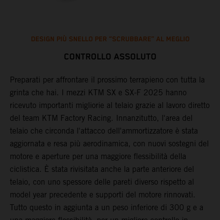
DESIGN PIÙ SNELLO PER “SCRUBBARE” AL MEGLIO
CONTROLLO ASSOLUTO
Preparati per affrontare il prossimo terrapieno con tutta la
L
grinta che hai. I mezzi KTM SX e SX-F 2025 hanno
b
ricevuto importanti migliorie al telaio grazie al lavoro diretto
p
del team KTM Factory Racing. Innanzitutto, l'area del
p
telaio che circonda l'attacco dell'ammortizzatore è stata
p
aggiornata e resa più aerodinamica, con nuovi sostegni del
n
motore e aperture per una maggiore flessibilità della
i
ciclistica. È stata rivisitata anche la parte anteriore del
u
telaio, con uno spessore delle pareti diverso rispetto al
s
model year precedente e supporti del motore rinnovati.
p
Tutto questo in aggiunta a un peso inferiore di 300 g e a