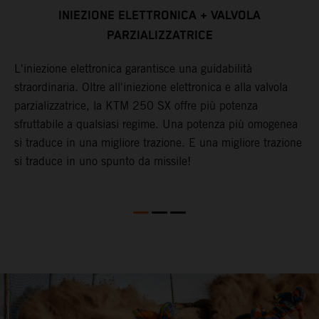
INIEZIONE ELETTRONICA + VALVOLA
PARZIALIZZATRICE
I
m
L'iniezione elettronica garantisce una guidabilità
i
straordinaria. Oltre all'iniezione elettronica e alla valvola
s
parzializzatrice, la KTM 250 SX offre più potenza
a
t
sfruttabile a qualsiasi regime. Una potenza più omogenea
K
si traduce in una migliore trazione. E una migliore trazione
c
si traduce in uno spunto da missile!
r
c