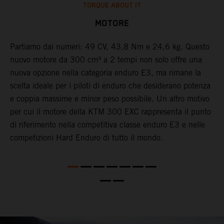
TORQUE ABOUT IT
MOTORE
Partiamo dai numeri: 49 CV, 43,8 Nm e 24,6 kg. Questo
​
i
nuovo motore da 300 cm³ a 2 tempi non solo offre una
K
nuova opzione nella categoria enduro E3, ma rimane la
a
scelta ideale per i piloti di enduro che desiderano potenza
c
O
e coppia massime e minor peso possibile. Un altro motivo
K
per cui il motore della KTM 300 EXC rappresenta il punto
i
di riferimento nella competitiva classe enduro E3 e nelle
d
competizioni Hard Enduro di tutto il mondo.
d
n
g
c