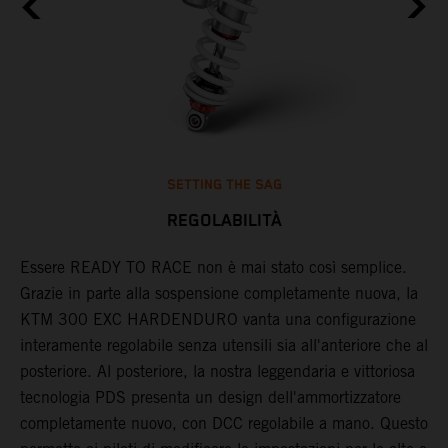
SETTING THE SAG
REGOLABILITÀ
Essere READY TO RACE non è mai stato così semplice.
P
Grazie in parte alla sospensione completamente nuova, la
m
KTM 300 EXC HARDENDURO vanta una configurazione
d
interamente regolabile senza utensili sia all'anteriore che al
a
posteriore. Al posteriore, la nostra leggendaria e vittoriosa
a
tecnologia PDS presenta un design dell'ammortizzatore
d
completamente nuovo, con DCC regolabile a mano. Questo
a