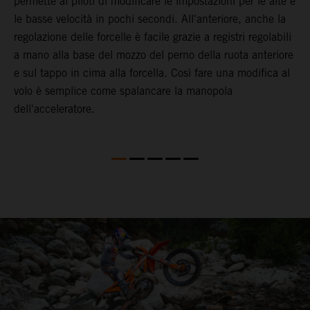
permette ai piloti di modificare le impostazioni per le alte e
m
le basse velocità in pochi secondi. All'anteriore, anche la
d
regolazione delle forcelle è facile grazie a registri regolabili
a
a mano alla base del mozzo del perno della ruota anteriore
m
e sul tappo in cima alla forcella. Così fare una modifica al
s
volo è semplice come spalancare la manopola
b
dell'acceleratore.