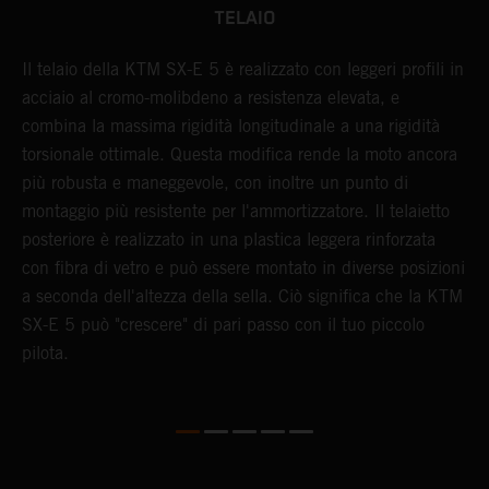
TELAIO
Il telaio della KTM SX-E 5 è realizzato con leggeri profili in
L
acciaio al cromo-molibdeno a resistenza elevata, e
a
combina la massima rigidità longitudinale a una rigidità
r
torsionale ottimale. Questa modifica rende la moto ancora
s
più robusta e maneggevole, con inoltre un punto di
u
montaggio più resistente per l'ammortizzatore. Il telaietto
posteriore è realizzato in una plastica leggera rinforzata
con fibra di vetro e può essere montato in diverse posizioni
a seconda dell'altezza della sella. Ciò significa che la KTM
SX-E 5 può "crescere" di pari passo con il tuo piccolo
pilota.