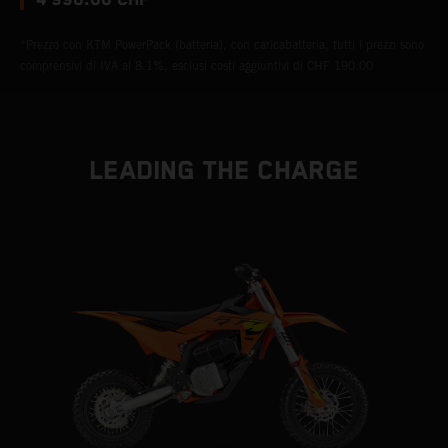
4’990.00 CHF*
*Prezzo con KTM PowerPack (batteria), con caricabatteria, tutti i prezzi sono
comprensivi di IVA al 8.1%, esclusi costi aggiuntivi di CHF 190.00
LEADING THE CHARGE