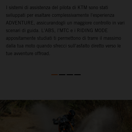
I sistemi di assistenza del pilota di KTM sono stati
sviluppati per esaltare complessivamente l'esperienza
S
ADVENTURE, assicurandogli un maggiore controllo in vari
r
l
scenari di guida. L'ABS, l’MTC e i RIDING MODE
i
appositamente studiati ti permettono di trarre il massimo
s
dalla tua moto quando sfrecci sull'asfalto diretto verso le
r
tue avventure offroad.
a
g
s
m
d
u