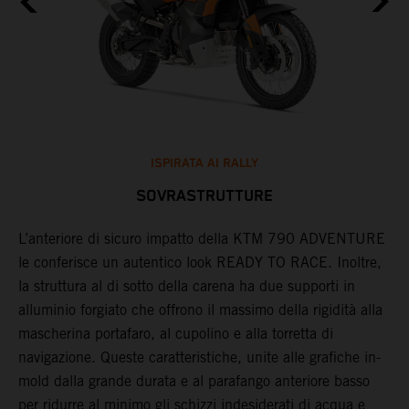
ISPIRATA AI RALLY
SOVRASTRUTTURE
L’anteriore di sicuro impatto della KTM 790 ADVENTURE
L
mi
le conferisce un autentico look READY TO RACE. Inoltre,
s
la struttura al di sotto della carena ha due supporti in
s
alluminio forgiato che offrono il massimo della rigidità alla
a
mascherina portafaro, al cupolino e alla torretta di
a
navigazione. Queste caratteristiche, unite alle grafiche in-
mold dalla grande durata e al parafango anteriore basso
à,
per ridurre al minimo gli schizzi indesiderati di acqua e