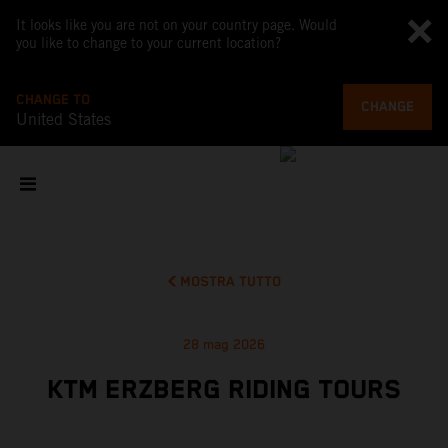
It looks like you are not on your country page. Would
you like to change to your current location?
CHANGE TO
CHANGE
United States
MOSTRA TUTTO
28 mag 2026
KTM ERZBERG RIDING TOURS