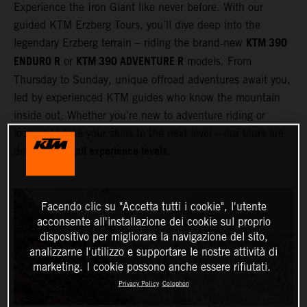
Experience the Iron Giant like never before. With our
guided KTM Erzberg Tours, you’ll dive deep into the
KTM 390
legendary Erzberg terrain – riding the brand‑new
ENDURO R
KTM 390 ADVENTURE R
or
models. From
Thursday to Sunday, unique offroad adventures await you,
led by experienced KTM guides who know the mountain
inside out. Whether you're new to adventure riding or
looking to take your skills to the next level – our tours are
all experience levels
designed for
.
Facendo clic su "Accetta tutti i cookie", l'utente
acconsente all'installazione dei cookie sul proprio
dispositivo per migliorare la navigazione del sito,
analizzarne l'utilizzo e supportare le nostre attività di
marketing. I cookie possono anche essere rifiutati.
Privacy Policy
Colophon