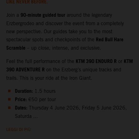
LIKE NEVER BEFORE.
90‑minute guided tour
Join a
around the legendary
Erzbergrodeo and discover the event from a completely
new perspective. Our guides take you to the most
Red Bull Hare
spectacular spots and checkpoints of the
Scramble
– up close, intense, and exclusive.
KTM 390 ENDURO R
KTM
Feel the full performance of the
or
390 ADVENTURE R
on the Erzberg’s unique tracks and
trails. This is your ride at the Iron Giant.
Duration:
1.5 hours
Price:
€50 per tour
Dates:
Thursday 4 June 2026, Friday 5 June 2026,
Saturda ...
LEGGI DI PIÙ