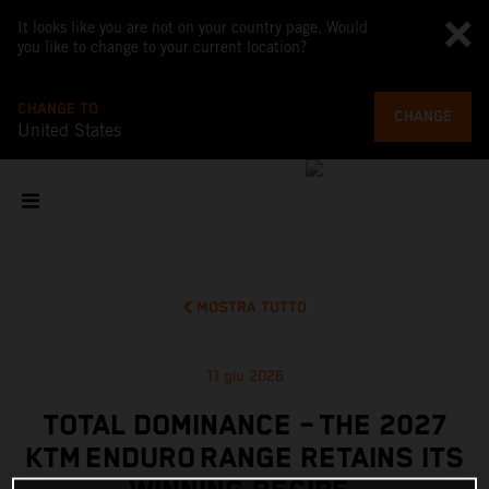
It looks like you are not on your country page. Would
you like to change to your current location?
CHANGE TO
CHANGE
United States
MOSTRA TUTTO
11 giu 2026
TOTAL DOMINANCE – THE 2027
KTM ENDURO RANGE RETAINS ITS