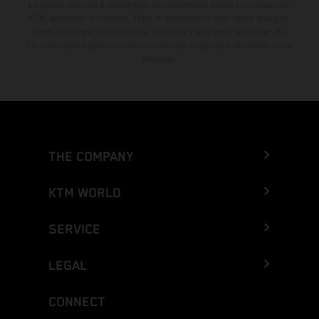
Lo sconto indicato è disponibile esclusivamente presso i concessionari
KTM autorizzati e aderenti. Tutte le informazioni sono senza impegno.
Errori di stampa, composizione, battitura e altri errori sono riservati.
Le informazioni possono essere modificate in qualsiasi momento senza
preavviso.
THE COMPANY
KTM WORLD
SERVICE
LEGAL
CONNECT