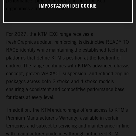
performance, precise control, and rider-focused
IMPOSTAZIONI DEI COOKIE
ergonomics across all terrain.
For 2027, the KTM EXC range receives a
fresh Graphics update, reinforcing its distinctive READY TO
RACE identity while maintaining the established technical
platforms that define KTM’s position at the forefront of
enduro. The range continues with KTM’s advanced chassis
concept, proven WP XACT suspension, and refined engine
packages across both 2-stroke and 4-stroke models—
ensuring a consistent and competitive performance base
for riders at every level.
In addition, the KTM enduro range offers access to KTM’s
Premium Manufacturer’s Warranty, available in certain
territories and subject to servicing and maintenance in line
with manufacturer guidelines through authorized KTM