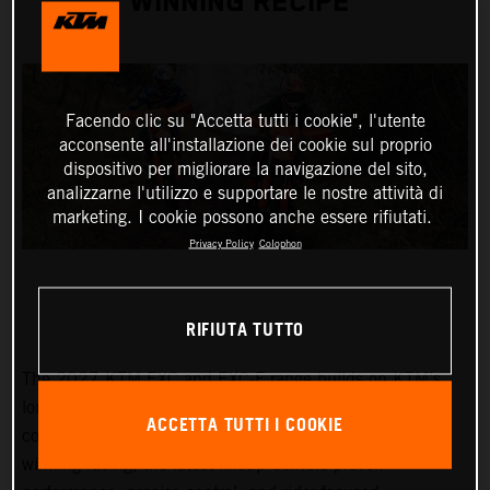
WINNING RECIPE
Facendo clic su "Accetta tutti i cookie", l'utente
acconsente all'installazione dei cookie sul proprio
dispositivo per migliorare la navigazione del sito,
analizzarne l'utilizzo e supportare le nostre attività di
marketing. I cookie possono anche essere rifiutati.
Privacy Policy
Colophon
RIFIUTA TUTTO
The 2027 KTM EXC and EXC-F range builds on KTM’s
long-standing success at the highest level of enduro
ACCETTA TUTTI I COOKIE
competition. Developed through years of championship-
winning racing, the latest lineup delivers proven