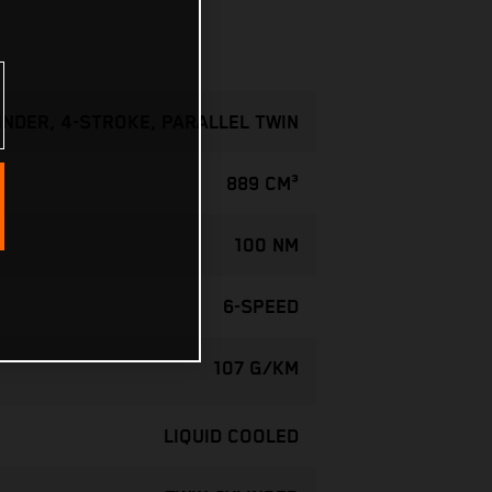
INDER, 4-STROKE, PARALLEL TWIN
889 CM³
100 NM
6-SPEED
107 G/KM
LIQUID COOLED