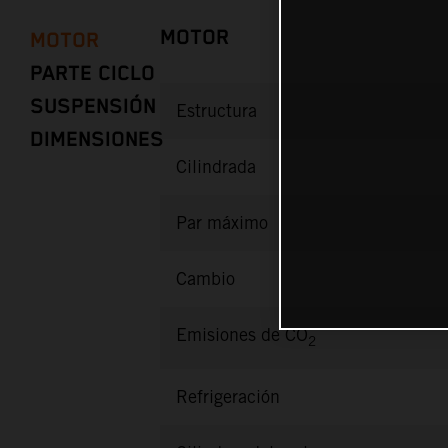
MOTOR
MOTOR
PARTE CICLO
SUSPENSIÓN
Estructura
DIMENSIONES
Cilindrada
Par máximo
Cambio
Emisiones de CO
2
Refrigeración