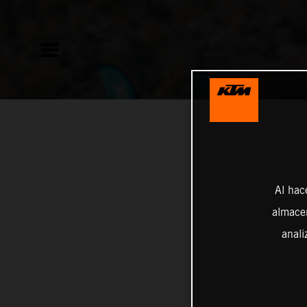
Al hac
almacen
anali