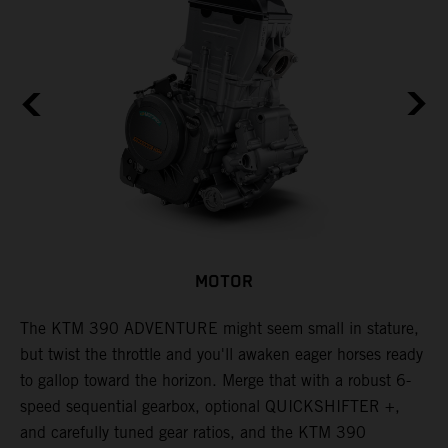
MOTOR
The KTM 390 ADVENTURE might seem small in stature,
W
but twist the throttle and you'll awaken eager horses ready
A
to gallop toward the horizon. Merge that with a robust 6-
a
e
speed sequential gearbox, optional QUICKSHIFTER +,
k
and carefully tuned gear ratios, and the KTM 390
W