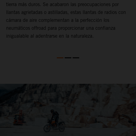
a
tierra más duros. Se acabaron las preocupaciones por
d
llantas agrietadas o astilladas, estas llantas de radios con
f
cámara de aire complementan a la perfección los
A
as
neumáticos offroad para proporcionar una confianza
O
y
inigualable al adentrarse en la naturaleza.
C
de
l
a
c
e