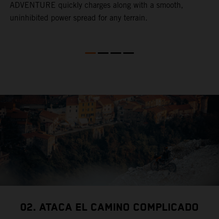
ADVENTURE quickly charges along with a smooth,
t
mo
uninhibited power spread for any terrain.
f
de
02. ATACA EL CAMINO COMPLICADO