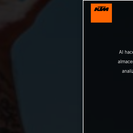
Al hac
almacen
anali