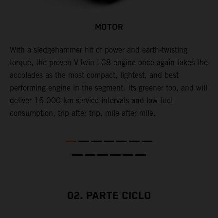
MOTOR
With a sledgehammer hit of power and earth-twisting
A
torque, the proven V-twin LC8 engine once again takes the
A
na
accolades as the most compact, lightest, and best
u
performing engine in the segment. Its greener too, and will
t
deliver 15,000 km service intervals and low fuel
o
consumption, trip after trip, mile after mile.
r
r
d
e
c
02. PARTE CICLO