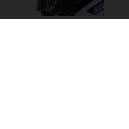
LUCES LED
Capaz de convertir la noche en día, el faro led de la KTM
1290 SUPER ADVENTURE R ha sido diseñado para
iluminar el camino hacia cualquier aventura. Está
flanqueado por unas luces diurnas y de curva. Esto da
como resultado un conjunto limpio y distintivo de KTM
que proporciona una iluminación impecable, con un
amplio haz de luz para iluminar el camino a seguir.
05. SOFTWARE & ELECTRÓNICA