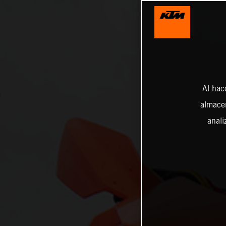
Al hac
almacen
anali