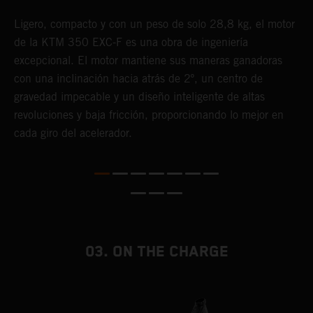
Ligero, compacto y con un peso de solo 28,8 kg, el motor
E
de la KTM 350 EXC-F es una obra de ingeniería
p
excepcional. El motor mantiene sus maneras ganadoras
e
o
con una inclinación hacia atrás de 2º, un centro de
p
a
gravedad impecable y un diseño inteligente de altas
p
revoluciones y baja fricción, proporcionando lo mejor en
g
ás
cada giro del acelerador.
f
te
03. ON THE CHARGE