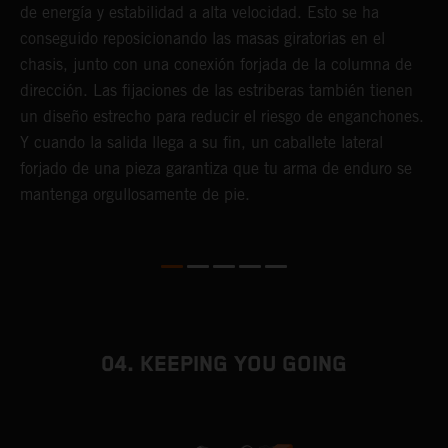
r
de energía y estabilidad a alta velocidad. Esto se ha
c
conseguido reposicionando las masas giratorias en el
s
chasis, junto con una conexión forjada de la columna de
t
dirección. Las fijaciones de las estriberas también tienen
c
un diseño estrecho para reducir el riesgo de enganchones.
t
Y cuando la salida llega a su fin, un caballete lateral
s
forjado de una pieza garantiza que tu arma de enduro se
mantenga orgullosamente de pie.
04. KEEPING YOU GOING