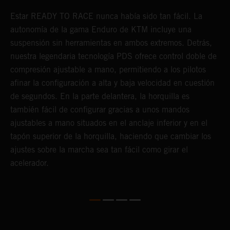
Estar READY TO RACE nunca había sido tan fácil. La
L
e
autonomía de la gama Enduro de KTM incluye una
m
suspensión sin herramientas en ambos extremos. Detrás,
p
nuestra legendaria tecnología PDS ofrece control doble de
t
compresión ajustable a mano, permitiendo a los pilotos
m
afinar la configuración a alta y baja velocidad en cuestión
a
de segundos. En la parte delantera, la horquilla es
f
también fácil de configurar gracias a unos mandos
d
ajustables a mano situados en el anclaje inferior y en el
T
tapón superior de la horquilla, haciendo que cambiar los
s
ajustes sobre la marcha sea tan fácil como girar el
s
acelerador.
a
m