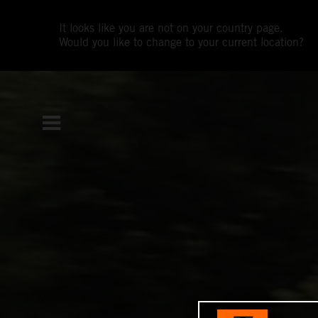
It looks like you are not on your country page.
Would you like to change to your current location?