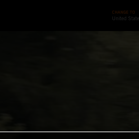
CHANGE TO
United Stat