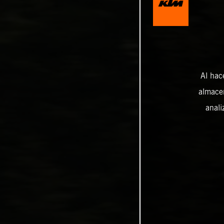
Al hac
almacen
anali