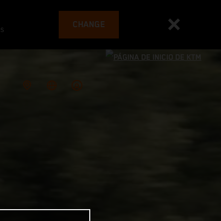
CHANGE
es