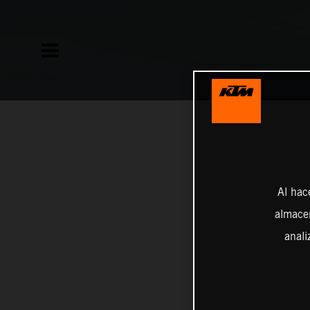
Al hac
almacen
anali