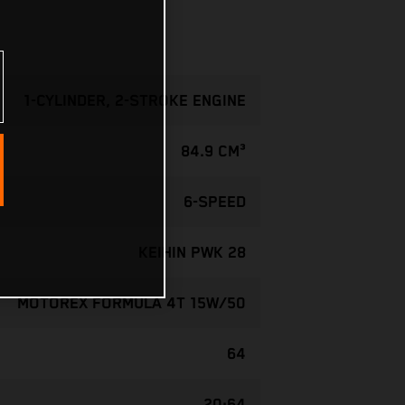
1-CYLINDER, 2-STROKE ENGINE
84.9 CM³
6-SPEED
KEIHIN PWK 28
MOTOREX FORMULA 4T 15W/50
64