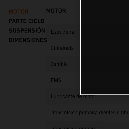
MOTOR
MOTOR
PARTE CICLO
SUSPENSIÓN
Estructura
DIMENSIONES
Cilindrada
Cambio
EMS
Lubricante de motor
Transmisión primaria dientes emb
Transmisión primaria