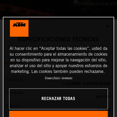
✕
ESPECIFICACIONES TÉCNICAS
Al hacer clic en “Aceptar todas las cookies”, usted da
2026 KTM 65 SX
su consentimiento para el almacenamiento de cookies
en su dispositivo para mejorar la navegación del sitio,
MOTOR
analizar el uso del sitio y apoyar nuestros esfuerzos de
marketing. Las cookies también pueden rechazarse.
Privacy Policy
Impresión
Estructura
1-CYLINDER, 2-STROKE ENGINE
Cilindrada
64.9 CM³
RECHAZAR TODAS
Cambio
6-SPEED