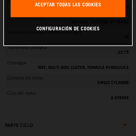
EMS
ACEPTAR TODAS LAS COOKIES
MIKUNI VM 24
Lubricante de motor
MOTOREX TOPSPEED 4T 15W50
CONFIGURACIÓN DE COOKIES
Transmisión primaria dientes embrague
75
Transmisión primaria
23:75
Embrague
WET, MULTI-DISC CLUTCH, FORMULA HYDRAULICS
Cilindros del motor
SINGLE CYLINDER
Ciclo del motor
2-STROKE
PARTE CICLO