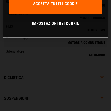
Raffreddamento
ACCETTA TUTTI I COOKIE
RAFFREDDAMENTO LIQUIDO
Cilindro del motore
MONOCILINDRICO
IMPOSTAZIONI DEI COOKIE
EMS
KEIHIN EMS
Tipo propulsore
MOTORE A COMBUSTIONE
Silenziatore
ALLUMINIO
CICLISTICA
SOSPENSIONI