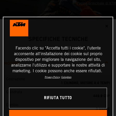
✕
SPECIFICHE TECNICHE
Facendo clic su "Accetta tutti i cookie", l'utente
2024 KTM 450 SMR
acconsente all'installazione dei cookie sul proprio
dispositivo per migliorare la navigazione del sito,
MOTORE
analizzarne l'utilizzo e supportare le nostre attività di
marketing. I cookie possono anche essere rifiutati.
Privacy Policy
Colophon
Costruzione
1 CILINDRO, MOTORE A 4 TEMPI
Cilindrata
449.9 CM³
RIFIUTA TUTTO
Cambio
5 MARCE