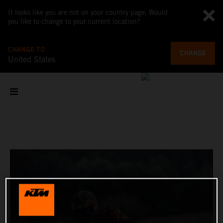
It looks like you are not on your country page. Would
you like to change to your current location?
CHANGE TO
CHANGE
United States