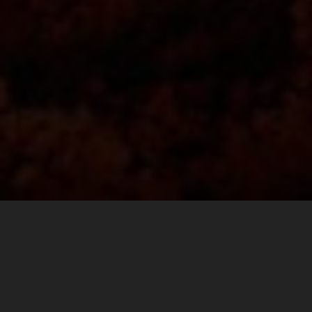
Finding the perfect balance between comfort and
durability goes a long way on race day. For the fast pace
walk to the ultimate spectator corner at Mugello, or the
long hike to Carl’s Dinner, to a VIP pit walk, or the after
party, KTM POWERWEAR REPLICA TEAM SHOES are