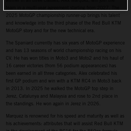
winner in all three classes, Alex Marquez, will join the
team in a multi-year agreement starting from 2027. The
2025 MotoGP championship runner-up brings his talent
and knowledge into the third phase of the Red Bull KTM
MotoGP story and for the new technical era.
The Spaniard currently has six years of MotoGP experience
and has 13 seasons of world championship racing on his
CV. He has won titles in Moto3 and Moto2 and his haul of
16 career victories (from 56 podium appearances) has
been earned in all three categories. Alex celebrated his
first GP podium and win with a KTM RC4 in Moto3 back
in 2013. In 2025 he walked the MotoGP top step in
Jerez, Catalunya and Malaysia and rose to 2nd place in
the standings. He won again in Jerez in 2026.
Marquez is renowned for his speed and maturity as well as
his achievements: attributes that will assist Red Bull KTM