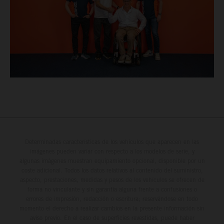
Determinadas características de los vehículos que aparecen en las
imágenes pueden variar con respecto a los modelos de serie, y
algunas imágenes muestran equipamiento opcional, disponible por un
coste adicional. Todos los datos relativos al contenido del suministro,
aspecto, prestaciones, medidas y pesos de los vehículos se ofrecen de
forma no vinculante y sin garantía alguna frente a confusiones o
errores de impresión, redacción o escritura; reservándose en todo
momento el derecho a realizar cambios en la presente información sin
aviso previo. En el caso de superficies revestidas, puede haber