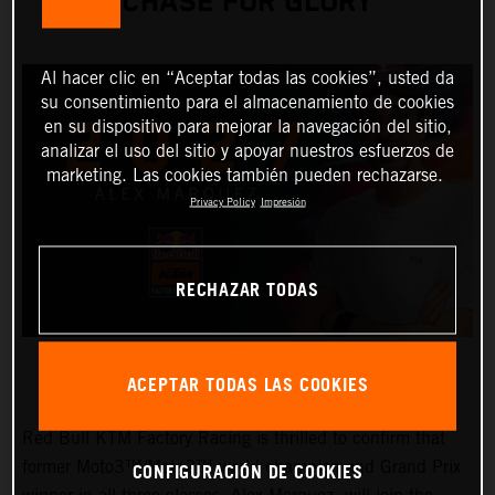
CHASE FOR GLORY
Al hacer clic en “Aceptar todas las cookies”, usted da
su consentimiento para el almacenamiento de cookies
en su dispositivo para mejorar la navegación del sitio,
analizar el uso del sitio y apoyar nuestros esfuerzos de
marketing. Las cookies también pueden rechazarse.
Privacy Policy
Impresión
RECHAZAR TODAS
ACEPTAR TODAS LAS COOKIES
Red Bull KTM Factory Racing is thrilled to confirm that
CONFIGURACIÓN DE COOKIES
former Moto3™/Moto2™ world champion and Grand Prix