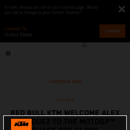
It looks like you are not on your country page. Would
you like to change to your current location?
CHANGE TO
CHANGE
United States
MOSTRAR TODO
6 jul 2026
RED BULL KTM WELCOME ALEX
MARQUEZ TO THE MOTOGP™