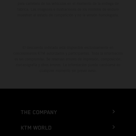
para carretera de los vehículos en el momento de la entrega de
fábrica. Las imágenes e ilustraciones de los modelos de enduro
muestran el estado de competición y no la versión homologada.
El descuento indicado está disponible exclusivamente en
concesionarios KTM autorizados y participantes. Toda la información
es sin compromiso. Se reservan errores de impresión, composición,
mecanografía y otros errores. La información puede cambiarse en
cualquier momento sin previo aviso.
THE COMPANY
KTM WORLD