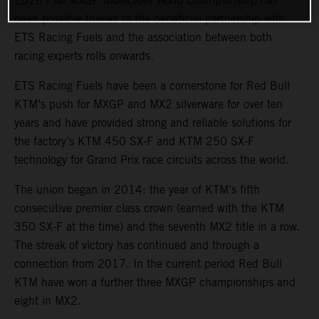
2026 FIM MXGP Motocross World Championship has
been possible thanks to the beneficial partnership with
ETS Racing Fuels and the association between both
racing experts rolls onwards.
ETS Racing Fuels have been a cornerstone for Red Bull
KTM’s push for MXGP and MX2 silverware for over ten
years and have provided strong and reliable solutions for
the factory’s KTM 450 SX-F and KTM 250 SX-F
technology for Grand Prix race circuits across the world.
The union began in 2014: the year of KTM’s fifth
consecutive premier class crown (earned with the KTM
350 SX-F at the time) and the seventh MX2 title in a row.
The streak of victory has continued and through a
connection from 2017. In the current period Red Bull
KTM have won a further three MXGP championships and
eight in MX2.