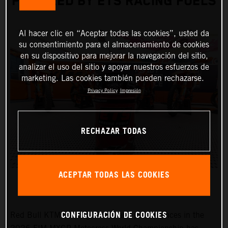
POWERED BY ETS RACING FUELS
Al hacer clic en “Aceptar todas las cookies”, usted da
su consentimiento para el almacenamiento de cookies
en su dispositivo para mejorar la navegación del sitio,
analizar el uso del sitio y apoyar nuestros esfuerzos de
marketing. Las cookies también pueden rechazarse.
Privacy Policy
Impresión
RECHAZAR TODAS
ACEPTAR TODAS LAS COOKIES
CONFIGURACIÓN DE COOKIES
Red Bull KTM’s strong results and performances in the