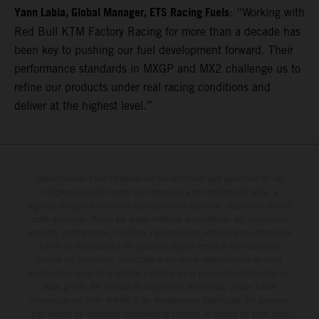
Yann Labia, Global Manager, ETS Racing Fuels
: “Working with
Red Bull KTM Factory Racing for more than a decade has
been key to pushing our fuel development forward. Their
performance standards in MXGP and MX2 challenge us to
refine our products under real racing conditions and
deliver at the highest level.”
Determinadas características de los vehículos que aparecen en las
imágenes pueden variar con respecto a los modelos de serie, y
algunas imágenes muestran equipamiento opcional, disponible por un
coste adicional. Todos los datos relativos al contenido del suministro,
aspecto, prestaciones, medidas y pesos de los vehículos se ofrecen de
forma no vinculante y sin garantía alguna frente a confusiones o
errores de impresión, redacción o escritura; reservándose en todo
momento el derecho a realizar cambios en la presente información sin
aviso previo. En el caso de superficies revestidas, puede haber
diferencias de color debido a las desviaciones habituales del proceso.
Los valores de consumo indicados se refieren al estado de serie apto