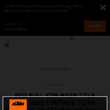
It looks like you are not on your country page. Would
you like to change to your current location?
CHANGE TO
CHANGE
United States
MOSTRAR TODO
9 jun 2026
RED BULL KTM MXGP TITLE
CHARGES CONTINUE TO BE