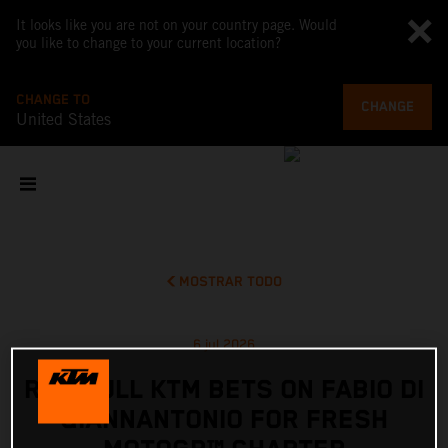
It looks like you are not on your country page. Would
you like to change to your current location?
CHANGE TO
CHANGE
United States
MOSTRAR TODO
6 jul 2026
RED BULL KTM BETS ON FABIO DI
GIANNANTONIO FOR FRESH