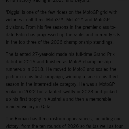
KTM Factory Racing in 2027 and beyond.
‘Diggia’ is one of the few riders on the MotoGP grid with
victories in all three Moto3™, Moto2™ and MotoGP
divisions. From his five seasons in the premier class to-
date Fabio has progressed up the ranks and currently sits
in the top three of the 2026 championship standings.
The talented 27-year-old made his full-time Grand Prix
debut in 2016 and finished as Moto3 championship
runner-up in 2018. He moved to Moto2 and scaled the
podium in his first campaign, winning a race in his third
season in the intermediate category. He was a MotoGP
rookie in 2022 but adapted swiftly in 2023 and picked
up his first trophy in Australia and then a memorable
maiden victory in Qatar.
The Roman has three rostrum appearances, including one
victory, from the ten rounds of 2026 so far (as well as four