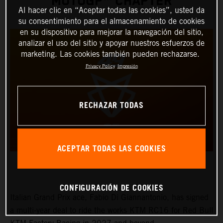
MOTOGP™ CHAPTER
Al hacer clic en “Aceptar todas las cookies”, usted da
su consentimiento para el almacenamiento de cookies
en su dispositivo para mejorar la navegación del sitio,
analizar el uso del sitio y apoyar nuestros esfuerzos de
marketing. Las cookies también pueden rechazarse.
Privacy Policy
Impresión
RECHAZAR TODAS
ACEPTAR TODAS LAS COOKIES
CONFIGURACIÓN DE COOKIES
Italian Grand Prix ace, Fabio Di Giannantonio, has signed
a multi-year deal to ride the works KTM RC16 for Red Bull