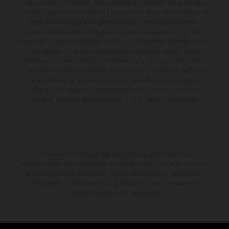
coste adicional. Todos los datos relativos al contenido del suministro,
aspecto, prestaciones, medidas y pesos de los vehículos se ofrecen de
forma no vinculante y sin garantía alguna frente a confusiones o
errores de impresión, redacción o escritura; reservándose en todo
momento el derecho a realizar cambios en la presente información sin
aviso previo. En el caso de superficies revestidas, puede haber
diferencias de color debido a las desviaciones habituales del proceso.
Los valores de consumo indicados se refieren al estado de serie apto
para carretera de los vehículos en el momento de la entrega de
fábrica. Las imágenes e ilustraciones de los modelos de enduro
muestran el estado de competición y no la versión homologada.
El descuento indicado está disponible exclusivamente en
concesionarios KTM autorizados y participantes. Toda la información
es sin compromiso. Se reservan errores de impresión, composición,
mecanografía y otros errores. La información puede cambiarse en
cualquier momento sin previo aviso.