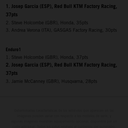
1. Josep Garcia (ESP), Red Bull KTM Factory Racing,
37pts
2. Steve Holcombe (GBR), Honda, 35pts
3. Andrea Verona (ITA), GASGAS Factory Racing, 30pts
Enduro1
1. Steve Holcombe (GBR), Honda, 37pts
2. Josep Garcia (ESP), Red Bull KTM Factory Racing,
37pts
3. Jamie McCanney (GBR), Husqvarna, 28pts
Determinadas características de los vehículos que aparecen en las
imágenes pueden variar con respecto a los modelos de serie, y
algunas imágenes muestran equipamiento opcional, disponible por un
coste adicional. Todos los datos relativos al contenido del suministro,