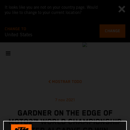
It looks like you are not on your country page. Would
you like to change to your current location?
CHANGE TO
CHANGE
United States
MOSTRAR TODO
7 nov 2021
GARDNER ON THE EDGE OF
MOTO2™ WORLD CHAMPIONSHIP