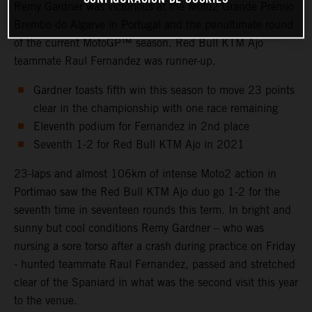
Remy Gardner was victorious at the Moto2 Grande Prémio
Brembo do Algarve in Portugal and the penultimate round
of the current MotoGP™ season. Red Bull KTM Ajo
teammate Raul Fernandez was runner-up.
Gardner toasts fifth win this season to move 23 points
clear in the championship with one race remaining
Eleventh podium for Fernandez in 2nd place
Seventh 1-2 for Red Bull KTM Ajo in 2021
23-laps and almost 106km of intense Moto2 action in
Portimao saw the Red Bull KTM Ajo duo go 1-2 for the
seventh time in seventeen rounds this term. In bright and
sunny but cool conditions Remy Gardner – who was
nursing a sore torso after a crash during practice on Friday
- hunted teammate Raul Fernandez, passed and stretched
clear of the Spaniard in what was the second visit this year
to the venue.