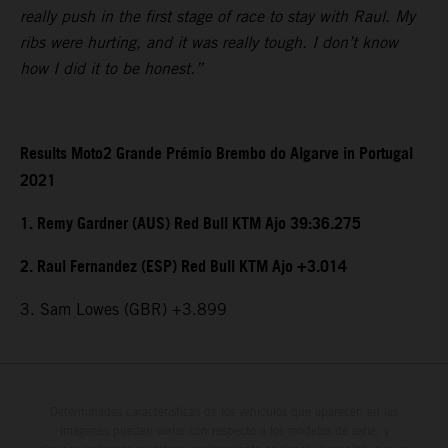
really push in the first stage of race to stay with Raul. My
ribs were hurting, and it was really tough. I don’t know
how I did it to be honest.”
Results Moto2 Grande Prémio Brembo do Algarve in Portugal
2021
1. Remy Gardner (AUS) Red Bull KTM Ajo 39:36.275
2. Raul Fernandez (ESP) Red Bull KTM Ajo +3.014
3. Sam Lowes (GBR) +3.899
Determinadas características de los vehículos que aparecen en las
imágenes pueden variar con respecto a los modelos de serie, y