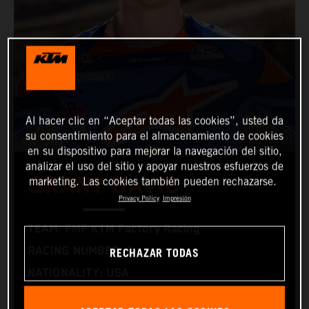
Al hacer clic en “Aceptar todas las cookies”, usted da
su consentimiento para el almacenamiento de cookies
en su dispositivo para mejorar la navegación del sitio,
analizar el uso del sitio y apoyar nuestros esfuerzos de
GRANT DAVIS
marketing. Las cookies también pueden rechazarse.
Privacy Policy
Impresión
TEAM: FMF KTM Factory Racing
RECHAZAR TODAS
RACING NUMBER: 2
NATIONALITY: USA
BIRTHDAY: 15.06.1996