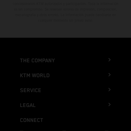
concesionarios KTM autorizados y participantes. Toda la información
es sin compromiso. Se reservan errores de impresión, composición,
mecanografía y otros errores. La información puede cambiarse en
cualquier momento sin previo aviso.
THE COMPANY
KTM WORLD
SERVICE
LEGAL
CONNECT