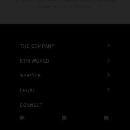
mecanografía y otros errores. La información puede cambiarse en
cualquier momento sin previo aviso.
THE COMPANY
KTM WORLD
SERVICE
LEGAL
CONNECT