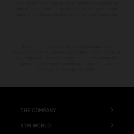
para carretera de los vehículos en el momento de la entrega de
fábrica. Las imágenes e ilustraciones de los modelos de enduro
muestran el estado de competición y no la versión homologada.
El descuento indicado está disponible exclusivamente en
concesionarios KTM autorizados y participantes. Toda la información
es sin compromiso. Se reservan errores de impresión, composición,
mecanografía y otros errores. La información puede cambiarse en
cualquier momento sin previo aviso.
THE COMPANY
KTM WORLD