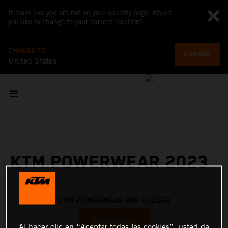
It looks like you are not on your country page. Would
you like to change to your current location?
CHANGE TO
CHANGE
United States
KTM POWERWEAR 2023
KTM POWERWEAR PDF FOLDER
DOWNLOAD
Al hacer clic en “Aceptar todas las cookies”, usted da