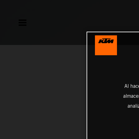
Al hac
almacen
anali