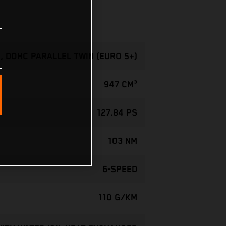
, DOHC PARALLEL TWIN (EURO 5+)
947 CM³
127.84 PS
103 NM
6-SPEED
110 G/KM