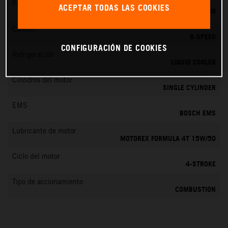
Par máximo
ACEPTAR TODAS LAS COOKIES
19.5 NM
Cambio
6-SPEED
CONFIGURACIÓN DE COOKIES
Refrigeración
LIQUID COOLED
Cilindros del motor
SINGLE CYLINDER
EMS
BOSCH EMS
Lubricante de motor
MOTOREX FORMULA 4T 15W/50
Ciclo del motor
4-STROKE
Tipo de accionamiento
COMBUSTION