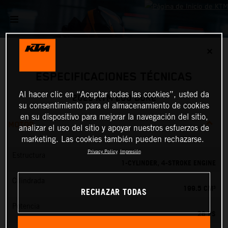
✕
ESPECIFICACIONES TÉCNICAS
Al hacer clic en “Aceptar todas las cookies”, usted da
2025 KTM 200 DUKE
su consentimiento para el almacenamiento de cookies
en su dispositivo para mejorar la navegación del sitio,
MOTOR
analizar el uso del sitio y apoyar nuestros esfuerzos de
marketing. Las cookies también pueden rechazarse.
Privacy Policy
Impresión
Estructura
1-CYLINDER, 4-STROKE ENGINE
Cilindrada
199.5 CM³
RECHAZAR TODAS
Potencia
26 PS