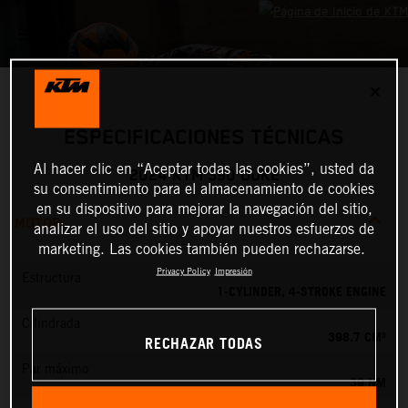
✕
ESPECIFICACIONES TÉCNICAS
Al hacer clic en “Aceptar todas las cookies”, usted da
2024 KTM 390 DUKE
su consentimiento para el almacenamiento de cookies
en su dispositivo para mejorar la navegación del sitio,
MOTOR
analizar el uso del sitio y apoyar nuestros esfuerzos de
marketing. Las cookies también pueden rechazarse.
Privacy Policy
Impresión
Estructura
1-CYLINDER, 4-STROKE ENGINE
Cilindrada
398.7 CM³
RECHAZAR TODAS
Par máximo
39 NM