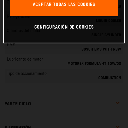
Cambio
ACEPTAR TODAS LAS COOKIES
6-SPEED
Refrigeración
LIQUID COOLED
CONFIGURACIÓN DE COOKIES
Cilindros del motor
SINGLE CYLINDER
EMS
BOSCH EMS WITH RBW
Lubricante de motor
MOTOREX FORMULA 4T 15W/50
Tipo de accionamiento
COMBUSTION
PARTE CICLO
SUSPENSIÓN