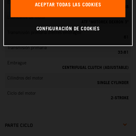
EMS
ACEPTAR TODAS LAS COOKIES
DELL’ORTO PHBG 19 BS
Lubricante de motor
ATF "MOTOREX DEXRON 3"
CONFIGURACIÓN DE COOKIES
Transmisión primaria dientes embrague
61
Transmisión primaria
33:61
Embrague
CENTRIFUGAL CLUTCH (ADJUSTABLE)
Cilindros del motor
SINGLE CYLINDER
Ciclo del motor
2-STROKE
PARTE CICLO