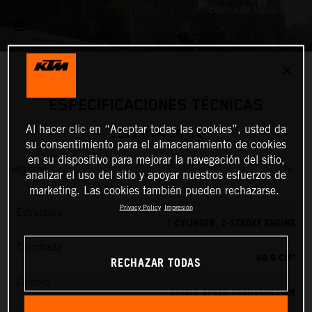
✕
ESPECIFICACIONES TÉCNICAS
Al hacer clic en “Aceptar todas las cookies”, usted da
2027 KTM 50 SX
su consentimiento para el almacenamiento de cookies
en su dispositivo para mejorar la navegación del sitio,
MOTOR
analizar el uso del sitio y apoyar nuestros esfuerzos de
marketing. Las cookies también pueden rechazarse.
Privacy Policy
Impresión
Estructura
1-CYLINDER, 2-STROKE ENGINE
Cilindrada
49.9 CM³
RECHAZAR TODAS
Cambio
SINGLE SPEED TRANSMISSION