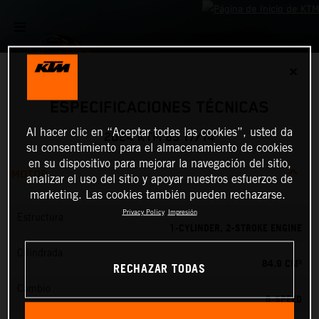
✕
ESPECIFICACIONES TÉCNICAS
Al hacer clic en “Aceptar todas las cookies”, usted da
2024 KTM 85 17/14
su consentimiento para el almacenamiento de cookies
en su dispositivo para mejorar la navegación del sitio,
MOTOR
analizar el uso del sitio y apoyar nuestros esfuerzos de
marketing. Las cookies también pueden rechazarse.
Privacy Policy
Impresión
Estructura
1-CYLINDER, 2-STROKE ENGINE
Cilindrada
84.9 CM³
RECHAZAR TODAS
Cambio
6-SPEED