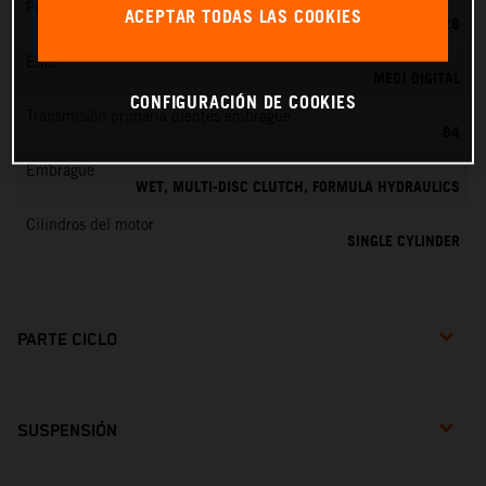
Preparación de la mezcla
ACEPTAR TODAS LAS COOKIES
KEIHIN PWK 28
EMS
MEDJ DIGITAL
CONFIGURACIÓN DE COOKIES
Transmisión primaria dientes embrague
64
Embrague
WET, MULTI-DISC CLUTCH, FORMULA HYDRAULICS
Cilindros del motor
SINGLE CYLINDER
PARTE CICLO
SUSPENSIÓN