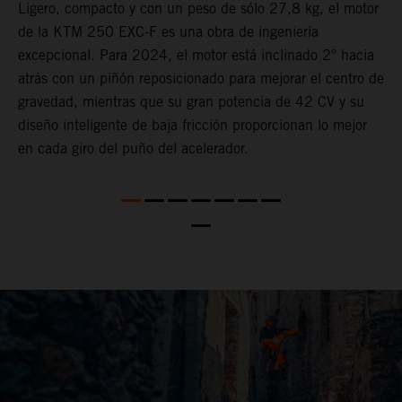
Ligero, compacto y con un peso de sólo 27,8 kg, el motor
L
de la KTM 250 EXC-F es una obra de ingeniería
u
excepcional. Para 2024, el motor está inclinado 2° hacia
E
o
atrás con un piñón reposicionado para mejorar el centro de
f
a
gravedad, mientras que su gran potencia de 42 CV y su
e
diseño inteligente de baja fricción proporcionan lo mejor
a
en cada giro del puño del acelerador.
c
n
e
te
i
c
t
c