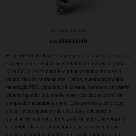
SETTING THE SAG
AJUSTABILIDAD
Estar READY TO RACE nunca había sido tan fácil. Gracias
D
en parte a sus suspensiones totalmente nuevas, la gama
d
KTM EXC-F 2024 permite configurar ambos trenes sin
a
ningún tipo de herramientas. Detrás, nuestra legendaria
d
r
tecnología PDS, ganadora de carreras, incorpora un diseño
U
or
de amortiguador totalmente nuevo con doble control de
l
compresión ajustable a mano. Esto permite a los pilotos
s
ajustar la configuración de alta y baja velocidad en
T
cuestión de segundos. En la parte delantera, la horquilla
p
es también fácil de configurar gracias a unos mandos
f
ajustables a mano situados en el anclaje inferior y en el
f