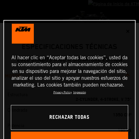
✕
ESPECIFICACIONES TÉCNICAS
Al hacer clic en “Aceptar todas las cookies”, usted da
2026 BRABUS 1400 R SIGNATURE EDITION
su consentimiento para el almacenamiento de cookies
en su dispositivo para mejorar la navegación del sitio,
MOTOR
analizar el uso del sitio y apoyar nuestros esfuerzos de
marketing. Las cookies también pueden rechazarse.
Privacy Policy
Impresión
Estructura
2-CYLINDER, 4-STROKE, V 75°
Cilindrada
1350 CM³
RECHAZAR TODAS
Potencia
190 PS