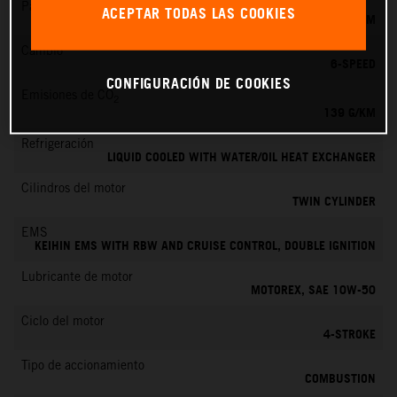
Par máximo
ACEPTAR TODAS LAS COOKIES
145 NM
Cambio
6-SPEED
CONFIGURACIÓN DE COOKIES
Emisiones de CO
2
139 G/KM
Refrigeración
LIQUID COOLED WITH WATER/OIL HEAT EXCHANGER
Cilindros del motor
TWIN CYLINDER
EMS
KEIHIN EMS WITH RBW AND CRUISE CONTROL, DOUBLE IGNITION
Lubricante de motor
MOTOREX, SAE 10W-50
Ciclo del motor
4-STROKE
Tipo de accionamiento
COMBUSTION