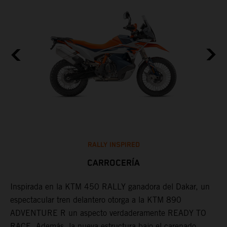
RALLY INSPIRED
CARROCERÍA
Inspirada en la KTM 450 RALLY ganadora del Dakar, un
L
espectacular tren delantero otorga a la KTM 890
i
s
ADVENTURE R un aspecto verdaderamente READY TO
u
RACE. Además, la nueva estructura bajo el carenado
L