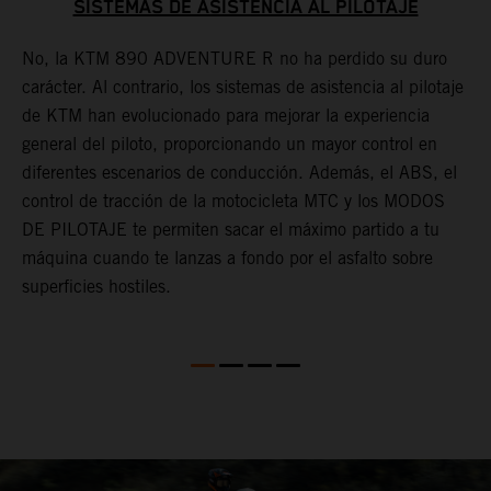
SISTEMAS DE ASISTENCIA AL PILOTAJE
No, la KTM 890 ADVENTURE R no ha perdido su duro
carácter. Al contrario, los sistemas de asistencia al pilotaje
G
de KTM han evolucionado para mejorar la experiencia
h
general del piloto, proporcionando un mayor control en
a
diferentes escenarios de conducción. Además, el ABS, el
r
control de tracción de la motocicleta MTC y los MODOS
t
DE PILOTAJE te permiten sacar el máximo partido a tu
i
máquina cuando te lanzas a fondo por el asfalto sobre
c
superficies hostiles.
a
l
e
e
o