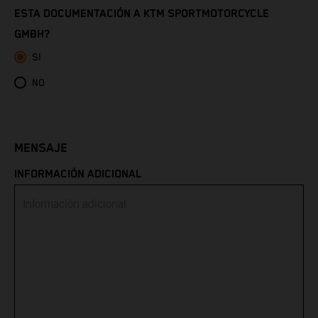
ESTA DOCUMENTACIÓN A KTM SPORTMOTORCYCLE
GMBH?
Eritrea
SI
Estonia
NO
Eswatini
Ethiopia
MENSAJE
INFORMACIÓN ADICIONAL
Falkland Islands
Faroe Islands
Fiji
Finland