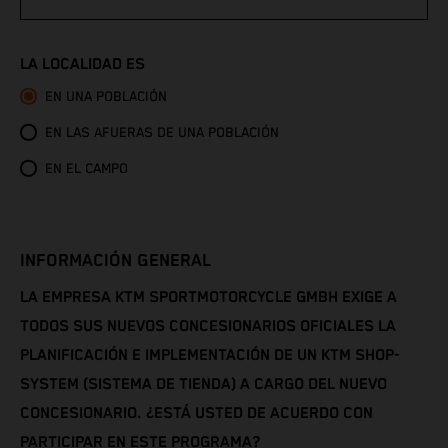
Congo - Brazzaville
LA LOCALIDAD ES
Congo - Kinshasa
EN UNA POBLACIÓN
EN LAS AFUERAS DE UNA POBLACIÓN
Cook Islands
EN EL CAMPO
Costa Rica
Croatia
INFORMACIÓN GENERAL
Cuba
LA EMPRESA KTM SPORTMOTORCYCLE GMBH EXIGE A
TODOS SUS NUEVOS CONCESIONARIOS OFICIALES LA
Curaçao
PLANIFICACIÓN E IMPLEMENTACIÓN DE UN KTM SHOP-
SYSTEM (SISTEMA DE TIENDA) A CARGO DEL NUEVO
Cyprus
CONCESIONARIO. ¿ESTÁ USTED DE ACUERDO CON
PARTICIPAR EN ESTE PROGRAMA?
Czechia