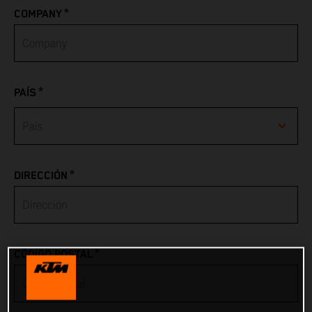
*
COMPANY
*
PAÍS
Afghanistan
*
DIRECCIÓN
Albania
Algeria
*
CÓDIGO POSTAL
American Samoa
Andorra