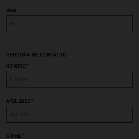
WEB
Azerbaijan
Bahamas
Bahrain
PERSONA DE CONTACTO
Bangladesh
*
NOMBRE
Barbados
Belarus
*
APELLIDOS
Belgium
Belize
*
Benin
E-MAIL