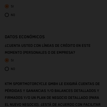
SI
Côte d’Ivoire
NO
Denmark
Djibouti
DATOS ECONÓMICOS
¿CUENTA USTED CON LÍNEAS DE CRÉDITO EN ESTE
Dominica
MOMENTO (PERSONALES O DE EMPRESA?
Dominican Republic
SI
NO
Ecuador
Egypt
KTM SPORTMOTORCYCLE GMBH LE EXIGIRÁ CUENTAS DE
PÉRDIDAS Y GANANCIAS Y/O BALANCES DETALLADOS Y
El Salvador
FIRMADOS Y/O UN PLAN DE NEGOCIO DETALLADO (PARA
EL NUEVO NEGOCIO). ¿ESTÁ DE ACUERDO CON FACILITAR
Equatorial Guinea