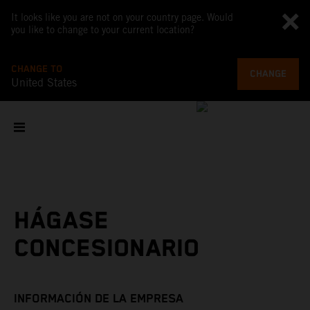
It looks like you are not on your country page. Would
you like to change to your current location?
CHANGE TO
CHANGE
United States
HÁGASE
CONCESIONARIO
INFORMACIÓN DE LA EMPRESA