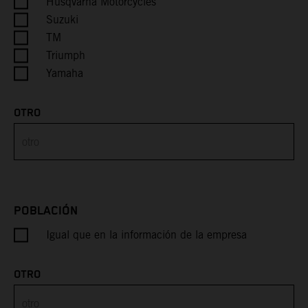
Husqvarna Motorcycles
Suzuki
Cayman Islands
TM
Triumph
Central African Republic
Yamaha
Chad
OTRO
Chile
China
Christmas Island
POBLACIÓN
Igual que en la información de la empresa
Cocos (Keeling) Islands
Colombia
OTRO
Comoros