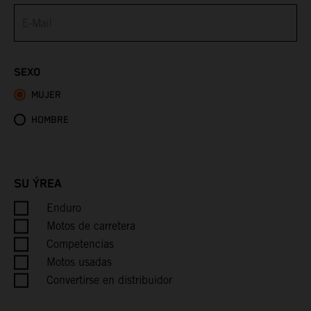
Bermuda
Bhutan
SEXO
MUJER
Bolivia
HOMBRE
Bosnia & Herzegovina
Botswana
SU ÝREA
Bouvet Island
Enduro
Motos de carretera
Brazil
Competencias
Motos usadas
British Indian Ocean Territory
Convertirse en distribuidor
British Virgin Islands