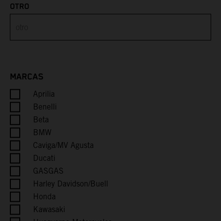
OTRO
Brunei
Bulgaria
Burkina Faso
MARCAS
Aprilia
Burundi
Benelli
Cambodia
Beta
BMW
Cameroon
Caviga/MV Agusta
Ducati
Canada
GASGAS
Harley Davidson/Buell
Cape Verde
Honda
Kawasaki
Caribbean Netherlands