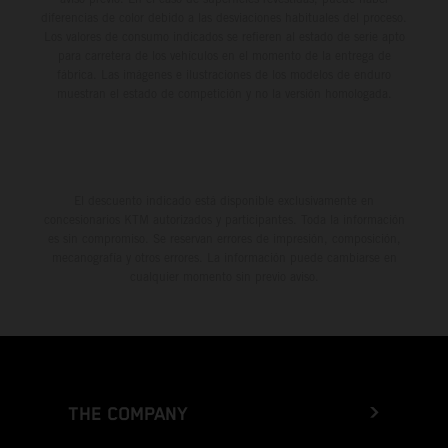
Gibraltar
diferencias de color debido a las desviaciones habituales del proceso.
Los valores de consumo indicados se refieren al estado de serie apto
Greece
para carretera de los vehículos en el momento de la entrega de
fábrica. Las imágenes e ilustraciones de los modelos de enduro
muestran el estado de competición y no la versión homologada.
Greenland
Grenada
El descuento indicado está disponible exclusivamente en
Guadeloupe
concesionarios KTM autorizados y participantes. Toda la información
es sin compromiso. Se reservan errores de impresión, composición,
Guam
mecanografía y otros errores. La información puede cambiarse en
cualquier momento sin previo aviso.
Guatemala
Guernsey
Guinea
THE COMPANY