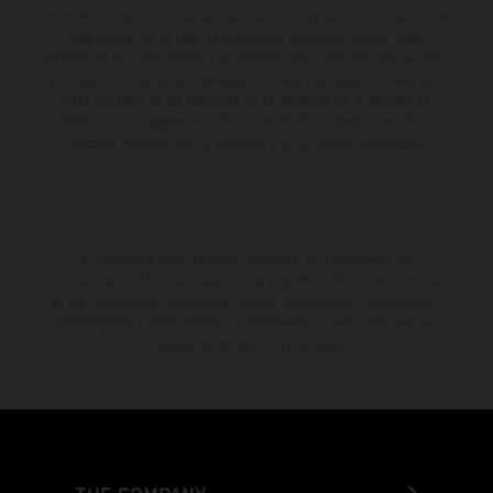
momento el derecho a realizar cambios en la presente información sin
aviso previo. En el caso de superficies revestidas, puede haber
diferencias de color debido a las desviaciones habituales del proceso.
Los valores de consumo indicados se refieren al estado de serie apto
para carretera de los vehículos en el momento de la entrega de
fábrica. Las imágenes e ilustraciones de los modelos de enduro
muestran el estado de competición y no la versión homologada.
El descuento indicado está disponible exclusivamente en
concesionarios KTM autorizados y participantes. Toda la información
es sin compromiso. Se reservan errores de impresión, composición,
mecanografía y otros errores. La información puede cambiarse en
cualquier momento sin previo aviso.