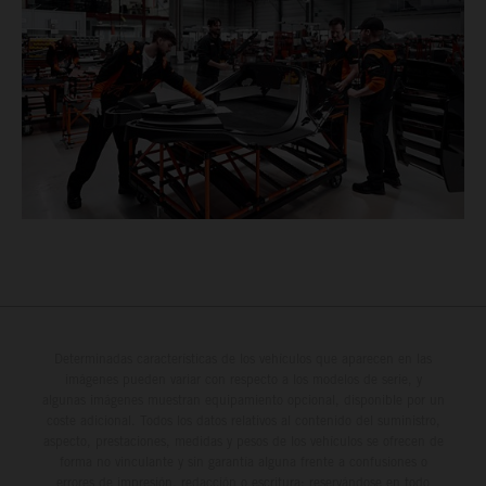
Determinadas características de los vehículos que aparecen en las
imágenes pueden variar con respecto a los modelos de serie, y
algunas imágenes muestran equipamiento opcional, disponible por un
coste adicional. Todos los datos relativos al contenido del suministro,
aspecto, prestaciones, medidas y pesos de los vehículos se ofrecen de
forma no vinculante y sin garantía alguna frente a confusiones o
errores de impresión, redacción o escritura; reservándose en todo