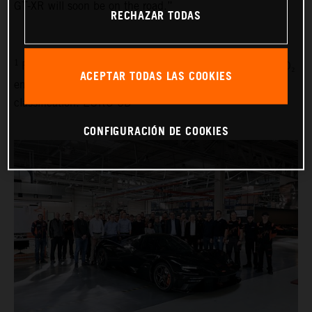
GT-XR will soon be on the road.”
RECHAZAR TODAS
1
Fuel consumption combined (WLTP): 9.1 l/100 km, CO₂
ACEPTAR TODAS LAS COOKIES
emissions combined (WLTP): 214 g/km, emissions
classification: EURO 6D
CONFIGURACIÓN DE COOKIES