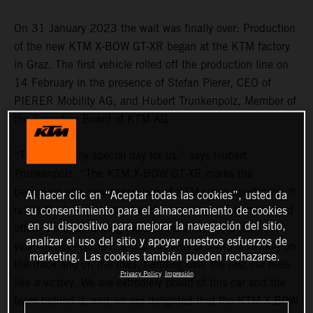
On 31 January 2023 the wait was finally over: Production
of the new KTM X-BOW GT-XR began at the KTM factory
in Graz. The first vehicle rolled off the production line on
14 February in the presence of Stefan Pierer, CEO of
PIERER Mobility AG, and Hubert Trunkenpolz, Member of
the Executive Board of KTM AG.
“This is a really special day for us,” says Hubert
Trunkenpolz. “The KTM X-BOW GT-XR marks the
beginning of a new generation of KTM super sportscars. It
Al hacer clic en “Aceptar todas las cookies”, usted da
su consentimiento para el almacenamiento de cookies
raises the bar in terms of performance and dynamism and
en su dispositivo para mejorar la navegación del sitio,
offers a unique driving experience. After more than two
analizar el uso del sitio y apoyar nuestros esfuerzos de
years in development and thousands of miles of testing on
marketing. Las cookies también pueden rechazarse.
the track and on the road, handing over the first car feels
Privacy Policy
Impresión
like a victory. We are extremely proud of this car and the
team behind it, and we are delighted that the KTM X-BOW