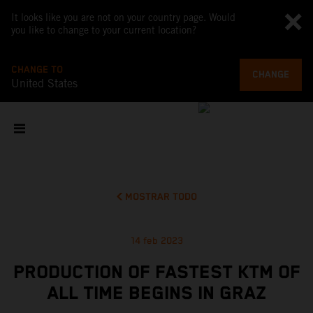
It looks like you are not on your country page. Would
you like to change to your current location?
CHANGE TO
CHANGE
United States
MOSTRAR TODO
14 feb 2023
PRODUCTION OF FASTEST KTM OF
ALL TIME BEGINS IN GRAZ