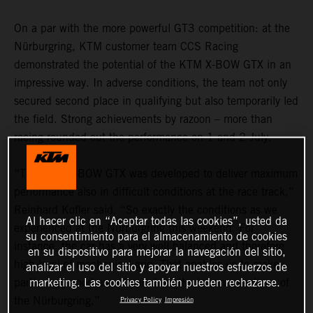
On a par with the more powerful GT3 competition: at the
Nürburgring, KTM customer team CCS Racing
demonstrated the potential of the KTM X-BOW GTX in an
impressive way. In adverse conditions, the team not only
secured second place in qualifying but also temporarily led
the field. Strong achievements by razoon – more than
racing rounded out the performance on 1 and 2 July.
“The KTM X-BOW GTX was developed to deliver maximum
performance also in difficult conditions at the race track,”
Reinhard Kofler said. “So exactly the conditions as we
Al hacer clic en “Aceptar todas las cookies”, usted da
experienced at the Nürburgring this weekend. For
su consentimiento para el almacenamiento de cookies
instance, the car has a very well balanced and therefore
en su dispositivo para mejorar la navegación del sitio,
high level of mechanical grip. That enables us to make
analizar el uso del sitio y apoyar nuestros esfuerzos de
marketing. Las cookies también pueden rechazarse.
particularly good use of our strengths in some sections of
the Nürburgring.”
Privacy Policy
Impresión