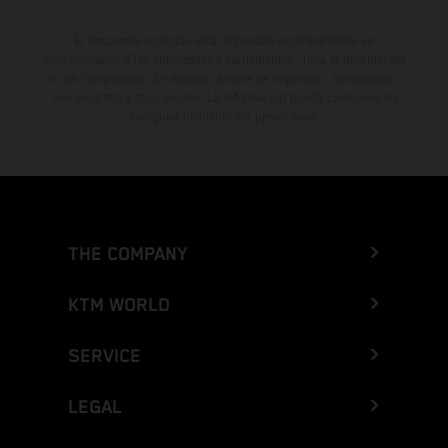
El descuento indicado está disponible exclusivamente en
concesionarios KTM autorizados y participantes. Toda la información
es sin compromiso. Se reservan errores de impresión, composición,
mecanografía y otros errores. La información puede cambiarse en
cualquier momento sin previo aviso.
THE COMPANY
KTM WORLD
SERVICE
LEGAL