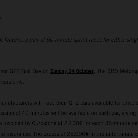
2
eatures a pair of 50-minute sprint races for either single
Sunday 24 October
ther GT2 Test Day on
. The SRO Motorsp
cars only.
manufacturers will have their GT2 cars available for driver
sion of 40 minutes will be available on each car, giving t
 be invoiced by Curbstone at 2.100€ for each 35-minute se
 and insurance. The excess of 25.000€ in the unfortunate e