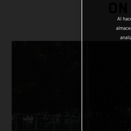
ON
Al hac
almacen
anali