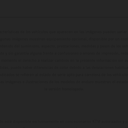
cterísticas de los vehículos que aparecen en las imágenes pueden variar 
algunas imágenes muestran equipamiento opcional, disponible por un coste
ontenido del suministro, aspecto, prestaciones, medidas y pesos de los ve
te y sin garantía alguna frente a confusiones o errores de impresión, reda
 momento el derecho a realizar cambios en la presente información sin avi
stidas, puede haber diferencias de color debido a las desviaciones habitua
dicados se refieren al estado de serie apto para carretera de los vehícul
Las imágenes e ilustraciones de los modelos de enduro muestran el estad
la versión homologada.
do está disponible exclusivamente en concesionarios KTM autorizados y pa