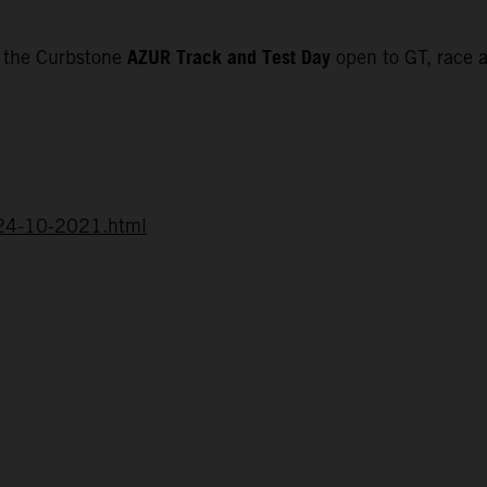
AZUR Track and Test Day
f the Curbstone
open to GT, race a
d-24-10-2021.html