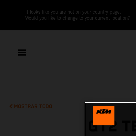
It looks like you are not on your country page.
Would you like to change to your current location?
MOSTRAR TODO
GT2 T