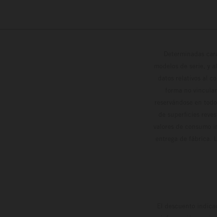
Determinadas cara
modelos de serie, y 
datos relativos al c
forma no vinculan
reservándose en todo
de superficies reve
valores de consumo in
entrega de fábrica. 
El descuento indica