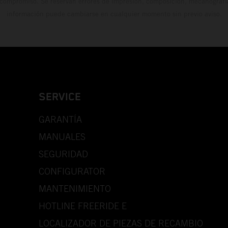
 compromiso. Se reservan errores de impresión, composición, mecanografía 
información puede cambiarse en cualquier momento sin previo aviso.
SERVICE
GARANTÍA
MANUALES
SEGURIDAD
CONFIGURATOR
MANTENIMIENTO
HOTLINE FREERIDE E
LOCALIZADOR DE PIEZAS DE RECAMBIO