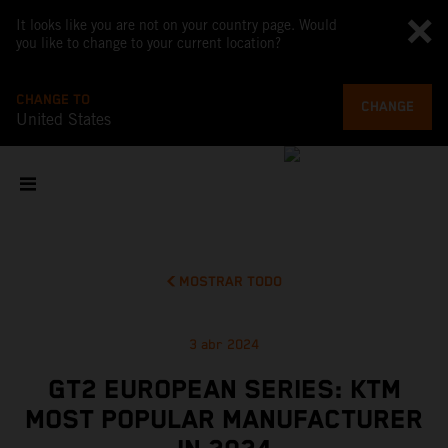
It looks like you are not on your country page. Would
you like to change to your current location?
CHANGE TO
CHANGE
United States
MOSTRAR TODO
3 abr 2024
GT2 EUROPEAN SERIES: KTM
MOST POPULAR MANUFACTURER