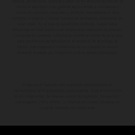
aspecto, prestaciones, medidas y pesos de los vehículos se ofrecen de
forma no vinculante y sin garantía alguna frente a confusiones o
errores de impresión, redacción o escritura; reservándose en todo
momento el derecho a realizar cambios en la presente información sin
aviso previo. En el caso de superficies revestidas, puede haber
diferencias de color debido a las desviaciones habituales del proceso.
Los valores de consumo indicados se refieren al estado de serie apto
para carretera de los vehículos en el momento de la entrega de
fábrica. Las imágenes e ilustraciones de los modelos de enduro
muestran el estado de competición y no la versión homologada.
El descuento indicado está disponible exclusivamente en
concesionarios KTM autorizados y participantes. Toda la información
es sin compromiso. Se reservan errores de impresión, composición,
mecanografía y otros errores. La información puede cambiarse en
cualquier momento sin previo aviso.