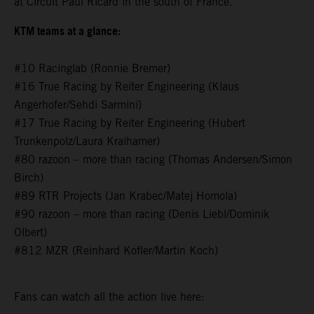
at Circuit Paul Ricard in the south of France.
KTM teams at a glance:
#10 Racinglab (Ronnie Bremer)
#16 True Racing by Reiter Engineering (Klaus
Angerhofer/Sehdi Sarmini)
#17 True Racing by Reiter Engineering (Hubert
Trunkenpolz/Laura Kraihamer)
#80 razoon – more than racing (Thomas Andersen/Simon
Birch)
#89 RTR Projects (Jan Krabec/Matej Homola)
#90 razoon – more than racing (Denis Liebl/Dominik
Olbert)
#812 MZR (Reinhard Kofler/Martin Koch)
Fans can watch all the action live here: