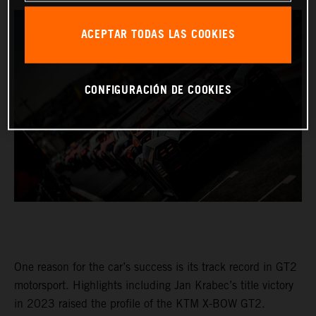
ACEPTAR TODAS LAS COOKIES
CONFIGURACIÓN DE COOKIES
One reason for the car’s success is its track record in GT2
motorsport. Highlights including Jan Krabec’s title victory
in 2023 raised the profile of the KTM X-BOW GT2.