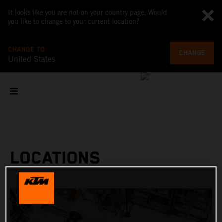
It looks like you are not on your country page. Would
you like to change to your current location?
CHANGE TO
CHANGE
United States
LOCATIONS