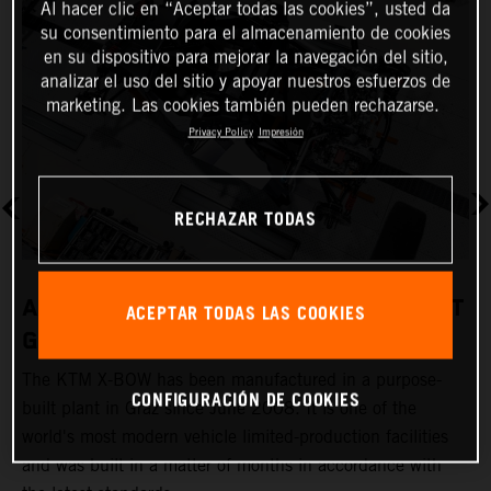
Al hacer clic en “Aceptar todas las cookies”, usted da
su consentimiento para el almacenamiento de cookies
en su dispositivo para mejorar la navegación del sitio,
analizar el uso del sitio y apoyar nuestros esfuerzos de
marketing. Las cookies también pueden rechazarse.
Privacy Policy
Impresión
RECHAZAR TODAS
A REVOLUTIONARY PRODUCTION PLANT
ACEPTAR TODAS LAS COOKIES
GRAZ
The KTM X-BOW has been manufactured in a purpose-
K
CONFIGURACIÓN DE COOKIES
built plant in Graz since June 2008. It is one of the
t
world's most modern vehicle limited-production facilities
c
and was built in a matter of months in accordance with
a