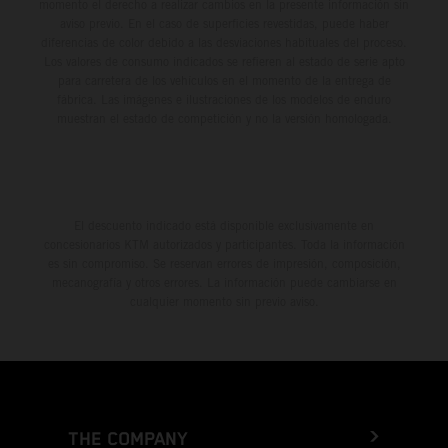
momento el derecho a realizar cambios en la presente información sin
aviso previo. En el caso de superficies revestidas, puede haber
diferencias de color debido a las desviaciones habituales del proceso.
Los valores de consumo indicados se refieren al estado de serie apto
para carretera de los vehículos en el momento de la entrega de
fábrica. Las imágenes e ilustraciones de los modelos de enduro
muestran el estado de competición y no la versión homologada.
El descuento indicado está disponible exclusivamente en
concesionarios KTM autorizados y participantes. Toda la información
es sin compromiso. Se reservan errores de impresión, composición,
mecanografía y otros errores. La información puede cambiarse en
cualquier momento sin previo aviso.
THE COMPANY