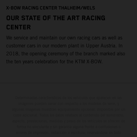
T
X-BOW RACING CENTER THALHEIM/WELS
t
OUR STATE OF THE ART RACING
c
CENTER
h
We service and maintain our own racing cars as well as
a
customer cars in our modern plant in Upper Austria. In
2018, the opening ceremony of the branch marked also
the ten years celebration for the KTM X-BOW.
Determinadas características de los vehículos que aparecen en las
imágenes pueden variar con respecto a los modelos de serie, y
algunas imágenes muestran equipamiento opcional, disponible por un
coste adicional. Todos los datos relativos al contenido del suministro,
aspecto, prestaciones, medidas y pesos de los vehículos se ofrecen de
forma no vinculante y sin garantía alguna frente a confusiones o
errores de impresión, redacción o escritura; reservándose en todo