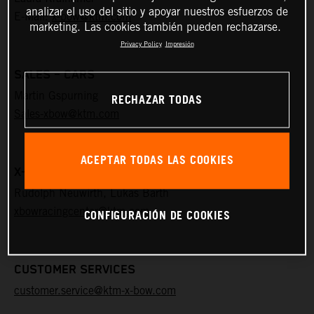
analizar el uso del sitio y apoyar nuestros esfuerzos de
E-Mail:
x-bow@ktm.com
marketing. Las cookies también pueden rechazarse.
Privacy Policy
Impresión
SALES – CARS
Martin Gspurning
RECHAZAR TODAS
Sales-xbow@ktm.com
ACEPTAR TODAS LAS COOKIES
X-BOW RACING CENTER THALHEIM
Rudolph Neuwirth, Lukas Barth
xbowracingcenter@ktm.com
CONFIGURACIÓN DE COOKIES
CUSTOMER SERVICES
customer.service@ktm-x-bow.com