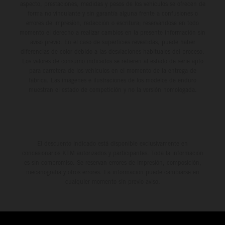
aspecto, prestaciones, medidas y pesos de los vehículos se ofrecen de
forma no vinculante y sin garantía alguna frente a confusiones o
errores de impresión, redacción o escritura; reservándose en todo
momento el derecho a realizar cambios en la presente información sin
aviso previo. En el caso de superficies revestidas, puede haber
diferencias de color debido a las desviaciones habituales del proceso.
Los valores de consumo indicados se refieren al estado de serie apto
para carretera de los vehículos en el momento de la entrega de
fábrica. Las imágenes e ilustraciones de los modelos de enduro
muestran el estado de competición y no la versión homologada.
El descuento indicado está disponible exclusivamente en
concesionarios KTM autorizados y participantes. Toda la información
es sin compromiso. Se reservan errores de impresión, composición,
mecanografía y otros errores. La información puede cambiarse en
cualquier momento sin previo aviso.