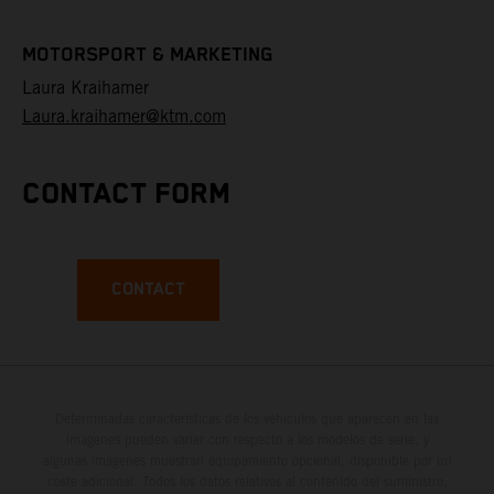
MOTORSPORT & MARKETING
Laura Kraihamer
Laura.kraihamer@ktm.com
CONTACT FORM
CONTACT
Determinadas características de los vehículos que aparecen en las
imágenes pueden variar con respecto a los modelos de serie, y
algunas imágenes muestran equipamiento opcional, disponible por un
coste adicional. Todos los datos relativos al contenido del suministro,