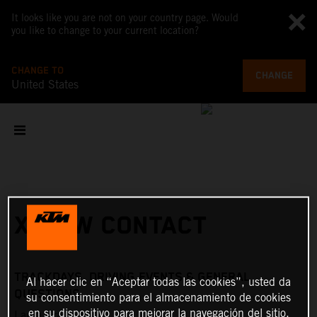
It looks like you are not on your country page. Would
you like to change to your current location?
CHANGE TO
CHANGE
United States
X-BOW CONTACT
TRACKDAYS, DRIVING EVENTS & GENERAL
Al hacer clic en “Aceptar todas las cookies”, usted da
QUESTIONS
su consentimiento para el almacenamiento de cookies
en su dispositivo para mejorar la navegación del sitio,
Laura Kraihamer