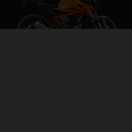
2026 KTM 1390 SUPER DUKE R EVO
THE BEAST, EVOLVED
PAGINA DEL MODELLO
CONFIGURATORE