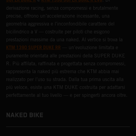
SUPER DUKE R
KTM 1390 SUPER DUKE R EVO
derivazione racing, senza compromessi e brutalmente
precise, offrono un’accelerazione incessante, una
geometria aggressiva e l’inconfondibile carattere del
bicilindrico a V — costruite per piloti che esigono
prestazioni massime da una naked. Al vertice si trova la
KTM 1390 SUPER DUKE RR
— un’evoluzione limitata e
puramente orientata alle prestazioni della SUPER DUKE
R. Più affilata, raffinata e progettata senza compromessi,
rappresenta la naked più estrema che KTM abbia mai
realizzato per l’uso su strada. Dalla tua prima uscita alla
più veloce, esiste una KTM DUKE costruita per adattarsi
perfettamente al tuo livello — e per spingerti ancora oltre.
NAKED BIKE