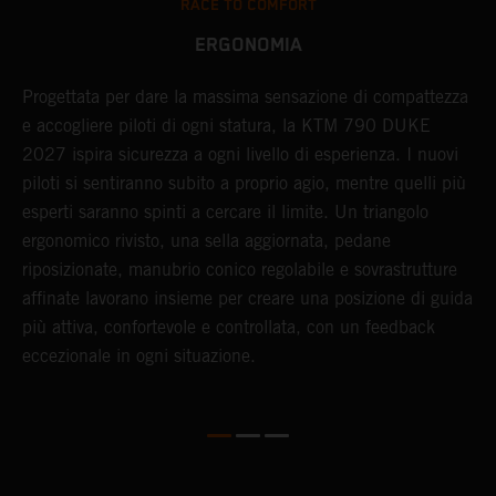
RACE TO COMFORT
ERGONOMIA
Progettata per dare la massima sensazione di compattezza
L
e accogliere piloti di ogni statura, la KTM 790 DUKE
r
2027 ispira sicurezza a ogni livello di esperienza. I nuovi
d
piloti si sentiranno subito a proprio agio, mentre quelli più
P
n
esperti saranno spinti a cercare il limite. Un triangolo
a
ergonomico rivisto, una sella aggiornata, pedane
i
riposizionate, manubrio conico regolabile e sovrastrutture
c
affinate lavorano insieme per creare una posizione di guida
s
più attiva, confortevole e controllata, con un feedback
e
eccezionale in ogni situazione.
t
d