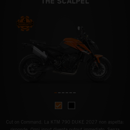
THE SCALPEL
Cut on Command. La KTM 790 DUKE 2027 non aspetta:
risponde. Ogni input diventa output immediato. Senza