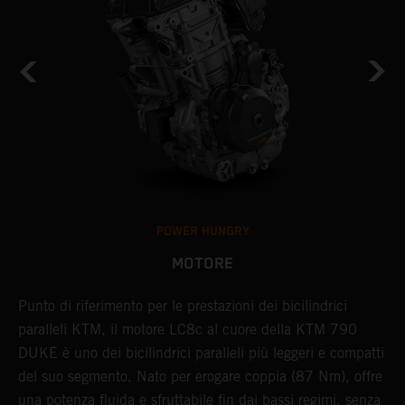
POWER HUNGRY
MOTORE
Punto di riferimento per le prestazioni dei bicilindrici
L
paralleli KTM, il motore LC8c al cuore della KTM 790
d
DUKE è uno dei bicilindrici paralleli più leggeri e compatti
N
del suo segmento. Nato per erogare coppia (87 Nm), offre
p
l
una potenza fluida e sfruttabile fin dai bassi regimi, senza
d