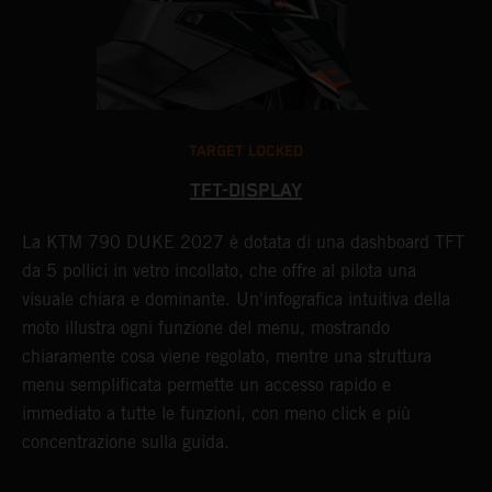
TARGET LOCKED
TFT-DISPLAY
La KTM 790 DUKE 2027 è dotata di una dashboard TFT
N
.
da 5 pollici in vetro incollato, che offre al pilota una
2
visuale chiara e dominante. Un'infografica intuitiva della
i
moto illustra ogni funzione del menu, mostrando
a
la
chiaramente cosa viene regolato, mentre una struttura
e
menu semplificata permette un accesso rapido e
e
immediato a tutte le funzioni, con meno click e più
s
concentrazione sulla guida.
a