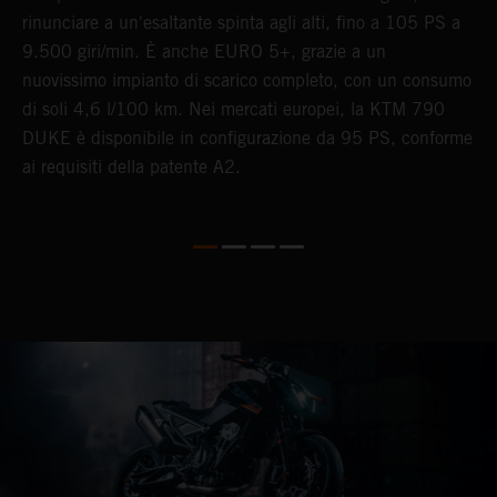
rinunciare a un'esaltante spinta agli alti, fino a 105 PS a
A
9.500 giri/min. È anche EURO 5+, grazie a un
d
nuovissimo impianto di scarico completo, con un consumo
r
di soli 4,6 l/100 km. Nei mercati europei, la KTM 790
m
DUKE è disponibile in configurazione da 95 PS, conforme
s
ai requisiti della patente A2.
e
p