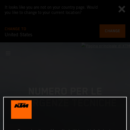
It looks like you are not on your country page. Would
you like to change to your current location?
CHANGE TO
CHANGE
United States
NUMERO PER LE
EMERGENZE TECNICHE