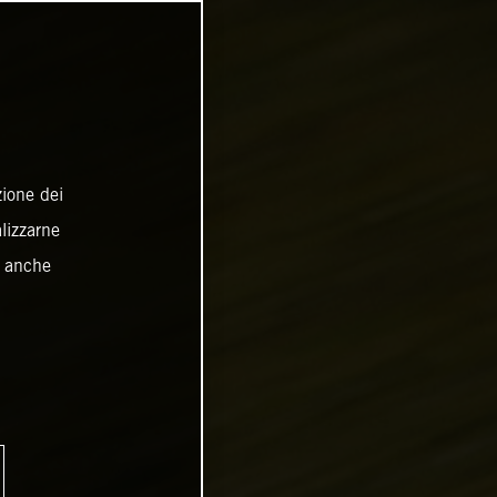
zione dei
alizzarne
o anche