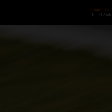
CHANGE TO
United Stat