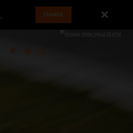
CHANGE
es