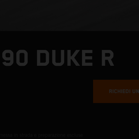
990 DUKE R
RICHIEDI U
messa in strada e preparazione escluse