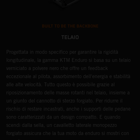
BUILT TO BE THE BACKBONE
TELAIO
A
T
Progettata in modo specifico per garantire la rigidità
e
i
longitudinale, la gamma KTM Enduro si basa su un telaio
a
ci
verniciato a polvere nero che offre un feedback
f
a
eccezionale al pilota, assorbimento dell'energia e stabilità
s
alle alte velocità. Tutto questo è possibile grazie al
e
riposizionamento delle masse rotanti nel telaio, insieme a
G
un giunto del cannotto di sterzo forgiato. Per ridurre il
g
rischio di restare incastrati, anche i supporti delle pedane
i
sono caratterizzati da un design compatto. E quando
e
scendi dalla sella, un cavalletto laterale monopezzo
o
forgiato assicura che la tua moto da enduro si mostri con