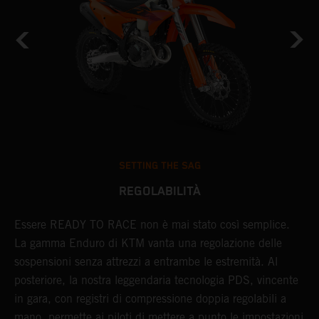
SETTING THE SAG
REGOLABILITÀ
i
Essere READY TO RACE non è mai stato così semplice.
L
La gamma Enduro di KTM vanta una regolazione delle
c
sospensioni senza attrezzi a entrambe le estremità. Al
a
posteriore, la nostra leggendaria tecnologia PDS, vincente
e
in gara, con registri di compressione doppia regolabili a
f
mano, permette ai piloti di mettere a punto le impostazioni
i