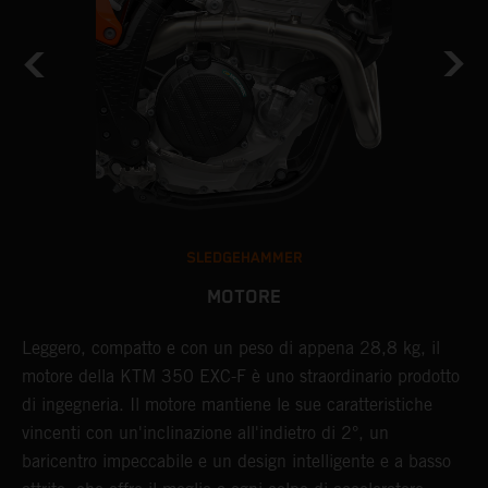
SLEDGEHAMMER
MOTORE
Leggero, compatto e con un peso di appena 28,8 kg, il
S
motore della KTM 350 EXC-F è uno straordinario prodotto
d
di ingegneria. Il motore mantiene le sue caratteristiche
s
a
vincenti con un'inclinazione all'indietro di 2°, un
a
baricentro impeccabile e un design intelligente e a basso
e