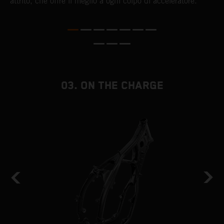
e
attrito, che offre il meglio a ogni colpo di acceleratore.
c
to
03. ON THE CHARGE