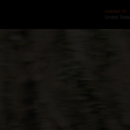
CHANGE TO
United Stat