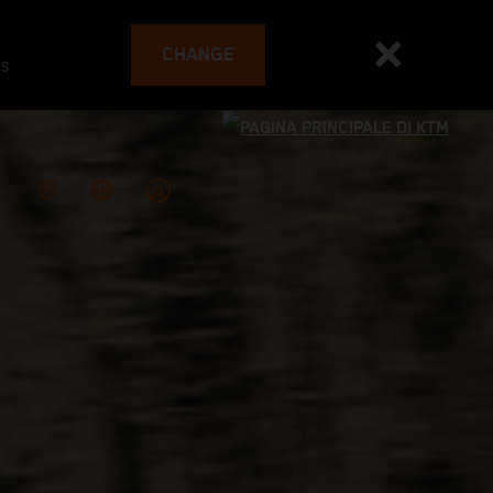
CHANGE
es