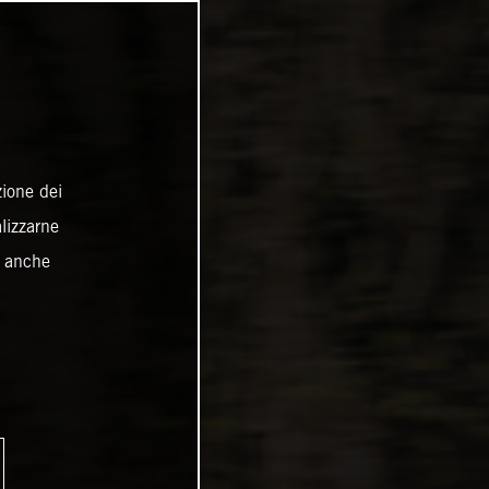
zione dei
alizzarne
o anche