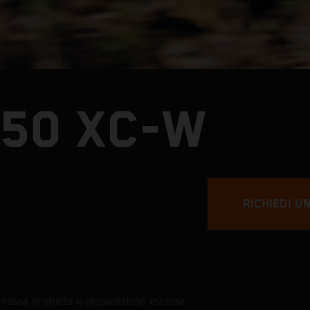
250 XC-W
RICHIEDI U
messa in strada e preparazione escluse